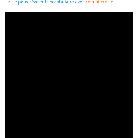
Je peux réviser le vocabulaire avec
ce mot croisé
.