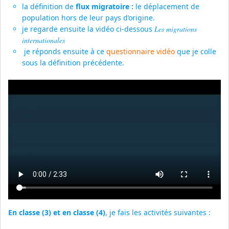
la définition de
flux migratoire :
le déplacement de
population hors de leur pays d’origine.
je regarde ensuite la vidéo ci-dessous
Les migrations
internationales
je réponds ensuite à ce
questionnaire vidéo
que je colle
sous la définition précédente.
En classe (3) et en classe (4)
, je fais les activités suivantes :