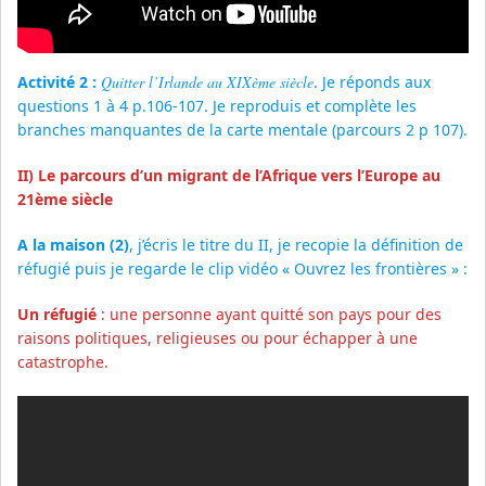
Activité 2 :
Quitter l’Irlande au XIXème siècle
. Je réponds aux
questions 1 à 4 p.106-107. Je reproduis et complète les
branches manquantes de la carte mentale (parcours 2 p 107).
II) Le parcours d’un migrant de l’Afrique vers l’Europe au
21ème siècle
A la maison (2)
, j’écris le titre du II, je recopie la définition de
réfugié puis je regarde le clip vidéo « Ouvrez les frontières » :
Un réfugié
: une personne ayant quitté son pays pour des
raisons politiques, religieuses ou pour échapper à une
catastrophe.