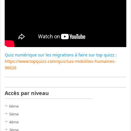
Quiz numérique sur les migrations à faire sur top quizz :
https://www.topquizz.com/quiz/Les-mobilites-humaines-
96626
Accès par niveau
6ème
5ème
4ème
3ème