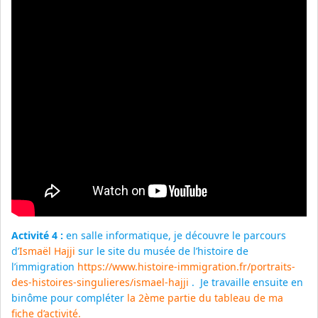
Activité 4 :
en salle informatique, je découvre le parcours
d’
Ismaël Hajji
sur le site du musée de l’histoire de
l’immigration
https://www.histoire-immigration.fr/portraits-
des-histoires-singulieres/ismael-hajji
. Je travaille ensuite en
binôme pour compléter
la 2ème partie du tableau de ma
fiche d’activité.