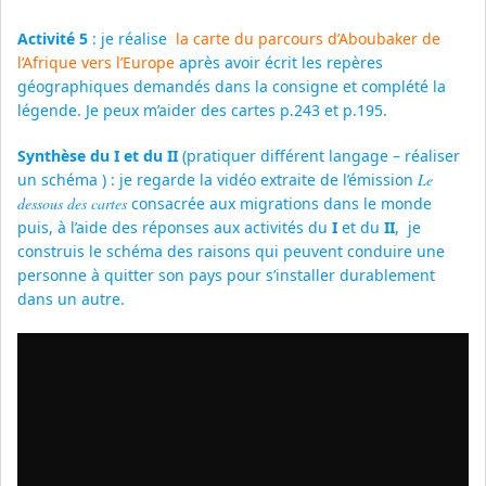
Activité 5
: je réalise
la carte du parcours d’Aboubaker de
l’Afrique vers l’Europe
après avoir écrit les repères
géographiques demandés dans la consigne et complété la
légende. Je peux m’aider des cartes p.243 et p.195.
Synthèse du I et du II
(pratiquer différent langage – réaliser
un schéma ) : je regarde la vidéo extraite de l’émission
Le
dessous des cartes
consacrée aux migrations dans le monde
puis, à l’aide des réponses aux activités du
I
et du
II
, je
construis le schéma des raisons qui peuvent conduire une
personne à quitter son pays pour s’installer durablement
dans un autre.