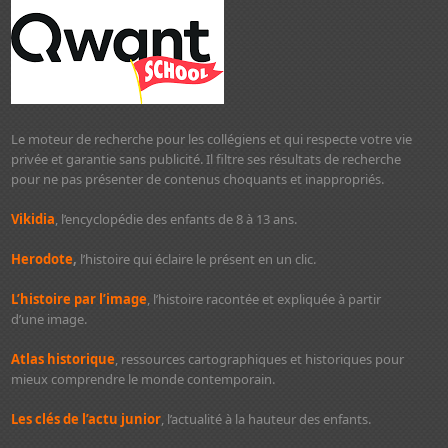
Le moteur de recherche pour les collégiens et qui respecte votre vie
privée et garantie sans publicité. Il filtre ses résultats de recherche
pour ne pas présenter de contenus choquants et inappropriés.
Vikidia
, l’encyclopédie des enfants de 8 à 13 ans.
Herodote
,
l’histoire qui éclaire le présent en un clic.
L’histoire par l’image
, l’histoire racontée et expliquée à partir
d’une image.
Atlas historique
, ressources cartographiques et historiques pour
mieux comprendre le monde contemporain.
Les clés de l’actu junior
, l’actualité à la hauteur des enfants.