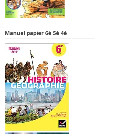
Manuel papier 6è 5è 4è