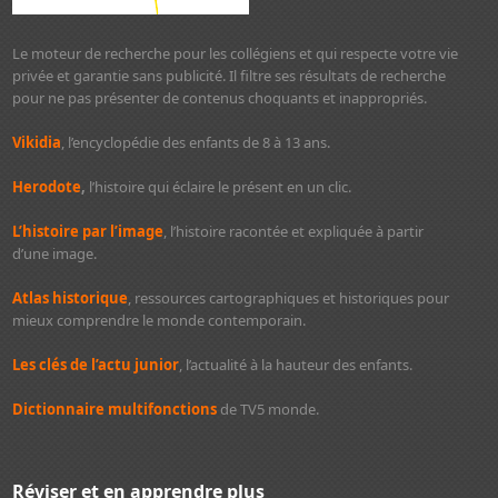
Le moteur de recherche pour les collégiens et qui respecte votre vie
privée et garantie sans publicité. Il filtre ses résultats de recherche
pour ne pas présenter de contenus choquants et inappropriés.
Vikidia
, l’encyclopédie des enfants de 8 à 13 ans.
Herodote
,
l’histoire qui éclaire le présent en un clic.
L’histoire par l’image
, l’histoire racontée et expliquée à partir
d’une image.
Atlas historique
, ressources cartographiques et historiques pour
mieux comprendre le monde contemporain.
Les clés de l’actu junior
, l’actualité à la hauteur des enfants.
Dictionnaire multifonctions
de TV5 monde.
Réviser et en apprendre plus