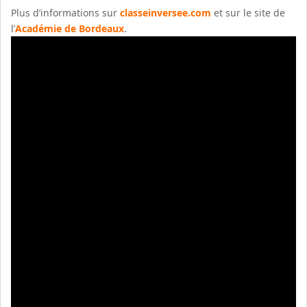
Plus d’informations sur
classeinversee.com
et sur le site de
l’
Académie de Bordeaux
.