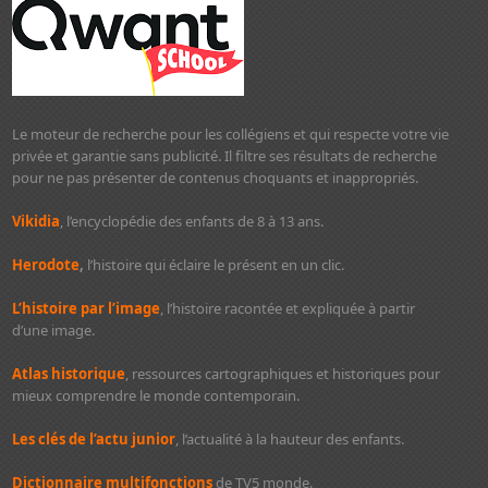
Le moteur de recherche pour les collégiens et qui respecte votre vie
privée et garantie sans publicité. Il filtre ses résultats de recherche
pour ne pas présenter de contenus choquants et inappropriés.
Vikidia
, l’encyclopédie des enfants de 8 à 13 ans.
Herodote
,
l’histoire qui éclaire le présent en un clic.
L’histoire par l’image
, l’histoire racontée et expliquée à partir
d’une image.
Atlas historique
, ressources cartographiques et historiques pour
mieux comprendre le monde contemporain.
Les clés de l’actu junior
, l’actualité à la hauteur des enfants.
Dictionnaire multifonctions
de TV5 monde.