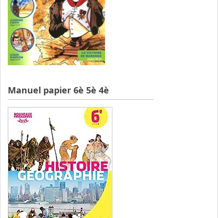
Manuel papier 6è 5è 4è